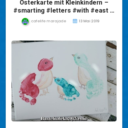
Osterkarte mit Kleinkindern –
#smarting #letters #with #east …
cafelife marajade
13 Mai 2019