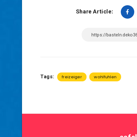
Share Article:
Tags:
freizeiger
wohlfuhlen