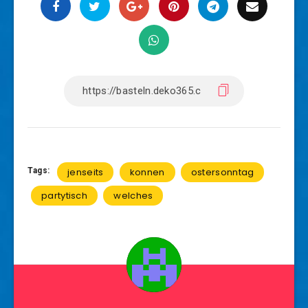
Tags:
jenseits
konnen
ostersonntag
partytisch
welches