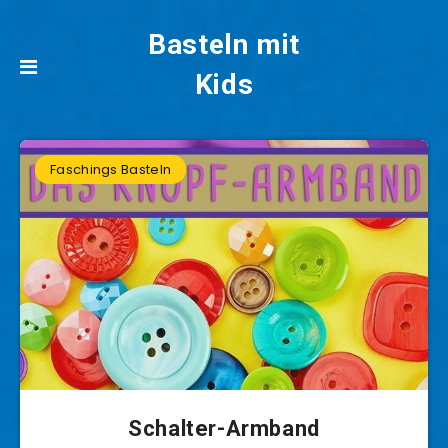
Basteln mit
Kids
Faschings Basteln
Schalter-Armband