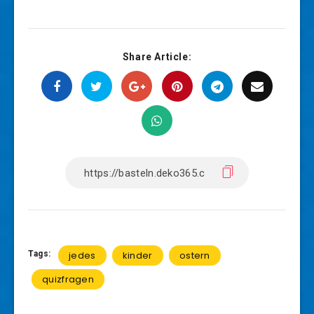
Share Article:
Tags:
jedes
kinder
ostern
quizfragen