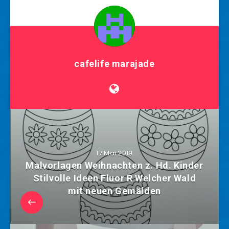
cafelife marajade
17 Mai 2019
Malvorlagen Weihnachten z. Hd. Kinder
Stilvolle Ideen Fluor R Welcher Wald
mit neuen Gemälden