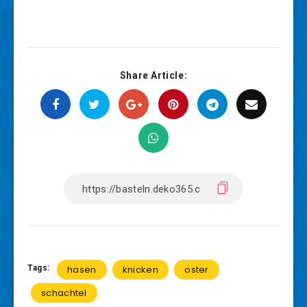
Share Article:
Tags:
hasen
knicken
oster
schachtel