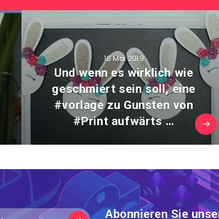
16 Mai 2019
Und wenn es wirklich wie
geschmiert sein soll, eine
…
#vorlage zu Gunsten von
#Print aufwärts …
Abonnieren Sie unse