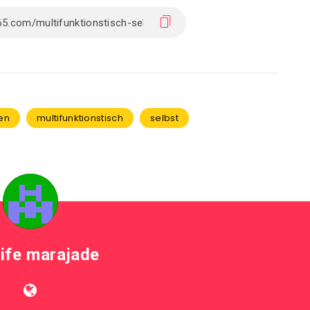
en
multifunktionstisch
selbst
life marajade