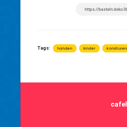
Tags:
handen
kinder
konstruier
cafe