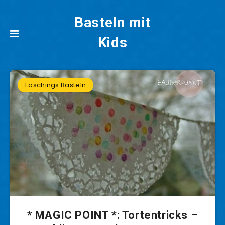
Basteln mit
Kids
Faschings Basteln
* MAGIC POINT *: Tortentricks –