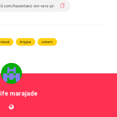
ideal
krippe
ostern
life marajade