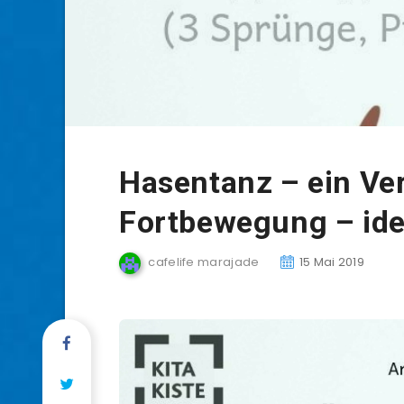
Hasentanz – ein Ver
Fortbewegung – idea
cafelife marajade
15 Mai 2019