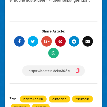
einfache Bastelideen! – Ideen selbst gemacht
Share Article:
Tags:
bastelideen
einfache
friemeln