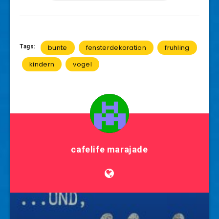
Tags:
bunte
fensterdekoration
fruhling
kindern
vogel
cafelife marajade