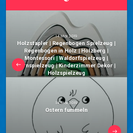
14 Mai 2019
Holzstapler | Regenbogen Spielzeug |
Regenbogen in Holz | Holzberg |
Montessori | Waldorfspielzeug |
Lernspielzeug | Kinderzimmer Dekor |
Holzspielzeug
14 Mai 2019
Ostern fummeln