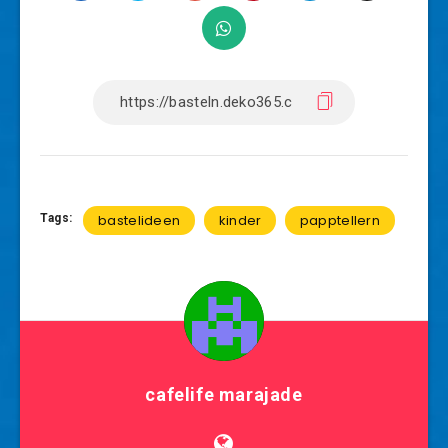
Tags:
bastelideen
kinder
papptellern
cafelife marajade