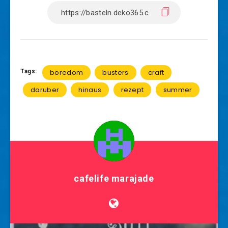
Tags:
boredom
busters
craft
daruber
hinaus
rezept
summer
cafelife marajade