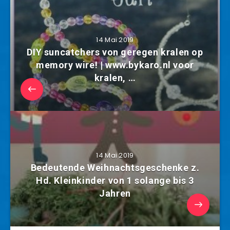
14 Mai 2019
DIY suncatchers von geregen kralen op
memory wire! | www.bykaro.nl voor
kralen, …
14 Mai 2019
Bedeutende Weihnachtsgeschenke z.
Hd. Kleinkinder von 1 solange bis 3
Jahren